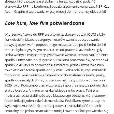
złotego, który pozostaje stabilny na forex. Już dziś o godz. 15
stanowisko RPP na konferencji będzie argumentował prezes NBP. Czy
Adam Glapiński wprowadzi więcej emocji do monetarnej układanki?
Low hire, low fire
potwierdzone
W przeciwieństwie do RPP we wtorek zaskoczył odczyt JOLTS z USA
(za kwiecień). Liczba dostępnych etatów wzrosła zdecydowanie
powyżej oczekiwań i poprzedniego miesiąca (oba po 6,8 mln) do 7,6
mln, co było najwyższym rezultatem od prawie 2 lat. Podczas gdy
liczba wolnych miejsc pracy gwałtownie wzrosła, tempo zatrudnienia
spadło. Firmy zatrudniły łącznie 5,1 miliona pracowników, co stanowi
spadek o 419 tys. w porównaniu z marcem. Jednak liczba zwolnień
również nieznacznie spadła do 1,7 mln. Liczba odejść, czyli wskaźnik
mobilności pracowników i pewności co do znalezienia nowej pracy,
spadła do niecałych 3 mln, co stanowi najniższy poziom od sierpnia
2020 roku. Podsumowując, wczorajszy raport raz jeszcze potwierdza
status
low-hire, low-fire
amerykańskiego rynku pracy. Taki stan
można uznać za stabilność tego kluczowego obszaru, który stanowi
(obok inflacji) jeden z dwóch mandatów Fed. Skoro rynek pracy nie
wykazuje oznak słabości, a raczej potwierdza stabilność, to bank
centralny ma jedno zmartwienie mniej i równocześnie potwierdza się