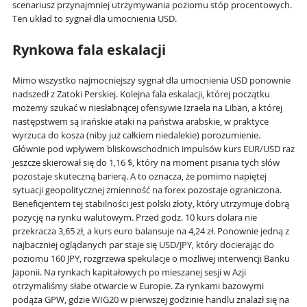
scenariusz przynajmniej utrzymywania poziomu stóp procentowych.
Ten układ to sygnał dla umocnienia USD.
Rynkowa fala eskalacji
Mimo wszystko najmocniejszy sygnał dla umocnienia USD ponownie
nadszedł z Zatoki Perskiej. Kolejna fala eskalacji, której początku
możemy szukać w niesłabnącej ofensywie Izraela na Liban, a której
następstwem są irańskie ataki na państwa arabskie, w praktyce
wyrzuca do kosza (niby już całkiem niedalekie) porozumienie.
Głównie pod wpływem bliskowschodnich impulsów kurs EUR/USD raz
jeszcze skierował się do 1,16 $, który na moment pisania tych słów
pozostaje skuteczną barierą. A to oznacza, że pomimo napiętej
sytuacji geopolitycznej zmienność na forex pozostaje ograniczona.
Beneficjentem tej stabilności jest polski złoty, który utrzymuje dobrą
pozycję na rynku walutowym. Przed godz. 10 kurs dolara nie
przekracza 3,65 zł, a kurs euro balansuje na 4,24 zł. Ponownie jedną z
najbaczniej oglądanych par staje się USD/JPY, który docierając do
poziomu 160 JPY, rozgrzewa spekulacje o możliwej interwencji Banku
Japonii. Na rynkach kapitałowych po mieszanej sesji w Azji
otrzymaliśmy słabe otwarcie w Europie. Za rynkami bazowymi
podąża GPW, gdzie WIG20 w pierwszej godzinie handlu znalazł się na