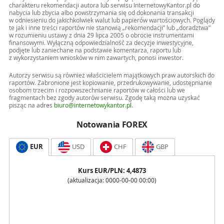
charakteru rekomendacji autora lub serwisu InternetowyKantor.pl do
nabycia lub zbycia albo powstrzymania się od dokonania transakcji
w odniesieniu do jakichkolwiek walut lub papierów wartościowych. Poglądy
te jak i inne treści raportów nie stanowią „rekomendacji” lub „doradztwa”
w rozumieniu ustawy z dnia 29 lipca 2005 o obrocie instrumentami
finansowymi. Wyłączną odpowiedzialność za decyzje inwestycyjne,
podjęte lub zaniechane na podstawie komentarza, raportu lub
z wykorzystaniem wniosków w nim zawartych, ponosi inwestor.
Autorzy serwisu są również właścicielem majątkowych praw autorskich do
raportów. Zabronione jest kopiowanie, przedrukowywanie, udostępnianie
osobom trzecim i rozpowszechnianie raportów w całości lub we
fragmentach bez zgody autorów serwisu. Zgodę taką można uzyskać
pisząc na adres
biuro@internetowykantor.pl
.
Notowania FOREX
EUR
USD
CHF
GBP
Kurs
EUR
/PLN:
4,4873
(aktualizacja:
0000-00-00 00:00
)