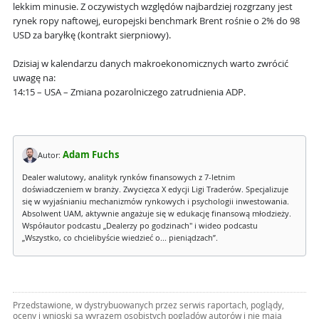
lekkim minusie. Z oczywistych względów najbardziej rozgrzany jest
rynek ropy naftowej, europejski benchmark Brent rośnie o 2% do 98
USD za baryłkę (kontrakt sierpniowy).
Dzisiaj w kalendarzu danych makroekonomicznych warto zwrócić
uwagę na:
14:15 – USA – Zmiana pozarolniczego zatrudnienia ADP.
Adam Fuchs
Autor:
Dealer walutowy, analityk rynków finansowych z 7-letnim
doświadczeniem w branży. Zwycięzca X edycji Ligi Traderów. Specjalizuje
się w wyjaśnianiu mechanizmów rynkowych i psychologii inwestowania.
Absolwent UAM, aktywnie angażuje się w edukację finansową młodzieży.
Współautor podcastu „Dealerzy po godzinach" i wideo podcastu
„Wszystko, co chcielibyście wiedzieć o... pieniądzach”.
Przedstawione, w dystrybuowanych przez serwis raportach, poglądy,
oceny i wnioski są wyrazem osobistych poglądów autorów i nie mają