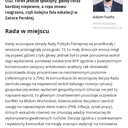
USD. Forex jeszcze spokojny, giełdy coraz
bardziej niepewne, a ropa znowu
rozgrzana, czyli kolejna fala eskalacji w
Adam Fuchs
Zatoce Perskiej.
dealer walutowy
InternetowyKantor.pl
Rada w miejscu
Kiedy wczorajsze obrady Rady Polityki Pieniężnej się przedłużały i
wreszcie przeciągnęły poza godz. 15, to mały dreszczyk emocji mógł
się pojawić gdzieś z tyłu głowy. Jednak był to peak poruszenia wokół
tego wydarzenia, ponieważ ostatecznie RPP zgodnie z powszechnym
konsensusem (wszyscy ankietowani analitycy tak obstawiali)
pozostawiła stopy procentowe na niezmienionym poziomie
(referencyjna to 3,75%). W komunikacie do wczorajszej decyzji Rada
zwróciła uwagę na niepewność wokół dalszego rozwoju sytuacji
gospodarczej wobec wydarzeń geopolitycznych (chociaż nie jest to
napisane wprost, to głównym zmartwieniem pozostaje oczywiście
konflikt na Bliskim Wschodzie). Równocześnie decydenci zwrócili
uwagę na najważniejsze dane makro (PKB, inflacja, rynek pracy),
których wskaźniki również nie zmuszają władzy monetarnej do
wykonywania gwałtownych ruchów. Decyzja zgodna z oczekiwaniami
i wyważony komunikat nie mogły znacząco wpłynąć na notowania