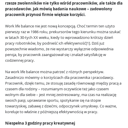
rzesze zwolenników nie tylko wśród pracowników, ale także dla
pracodawców. Jak mówią badania naukowe – zadowolony
pracownik przynosi firmie większe korzyści.
Work life balance nie jest nową koncepcją. Choć termin ten użyto
pierwszy raz w 1986 roku, prekursorów tego kierunku można szukać
w latach 30-tych XX wieku, kiedy to wprowadzono krótszy dzień
pracy robotników, by podnieść ich efektywność[1]. Dziś już
powszechnie wiadomo, że nie wystarczy wyłącznie odpowiednia
pensja, by pracownik zaangażował się i znalazł satysfakcję w
codziennej pracy.
Na work life balance można patrzeć z różnych perspektyw.
Zasadniczo mówimy o korzyściach dla pracownika i pracodawcy.
Pracownik, dzięki temu, że stosuję zasadę równowagi między pracą a
czasem dla rodziny – rozumianym oczywiście też jako czasem
wolnym dla siebie – jest mniej zestresowany, ma czas na realizację
swoich pasji, uprawianie sportu, spotykanie się na stopie
towarzyskiej, zabawę z dziećmi, odpoczynek umysłowy. Co ważne,
koreluje to właśnie z późniejszą efektywnością w pracy.
Niespełna 3 godziny pracy kreatywnej