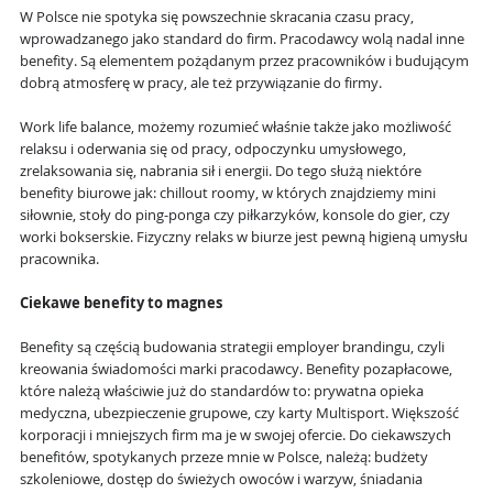
W Polsce nie spotyka się powszechnie skracania czasu pracy,
wprowadzanego jako standard do firm. Pracodawcy wolą nadal inne
benefity. Są elementem pożądanym przez pracowników i budującym
dobrą atmosferę w pracy, ale też przywiązanie do firmy.
Work life balance, możemy rozumieć właśnie także jako możliwość
relaksu i oderwania się od pracy, odpoczynku umysłowego,
zrelaksowania się, nabrania sił i energii. Do tego służą niektóre
benefity biurowe jak: chillout roomy, w których znajdziemy mini
siłownie, stoły do ping-ponga czy piłkarzyków, konsole do gier, czy
worki bokserskie. Fizyczny relaks w biurze jest pewną higieną umysłu
pracownika.
Ciekawe benefity to magnes
Benefity są częścią budowania strategii employer brandingu, czyli
kreowania świadomości marki pracodawcy. Benefity pozapłacowe,
które należą właściwie już do standardów to: prywatna opieka
medyczna, ubezpieczenie grupowe, czy karty Multisport. Większość
korporacji i mniejszych firm ma je w swojej ofercie. Do ciekawszych
benefitów, spotykanych przeze mnie w Polsce, należą: budżety
szkoleniowe, dostęp do świeżych owoców i warzyw, śniadania