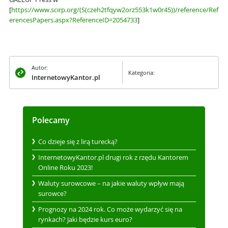
[
https://www.scirp.org/(S(czeh2tfqyw2orz553k1w0r45))/reference/Ref
erencesPapers.aspx?ReferenceID=2054733
]
Autor:
Kategoria:
InternetowyKantor.pl
Polecamy
Co dzieje się z lirą turecką?
InternetowyKantor.pl drugi rok z rzędu Kantorem
Online Roku 2023!
Waluty surowcowe – na jakie waluty wpływ mają
surowce?
Prognozy na 2024 rok. Co może wydarzyć się na
rynkach? Jaki będzie kurs euro?