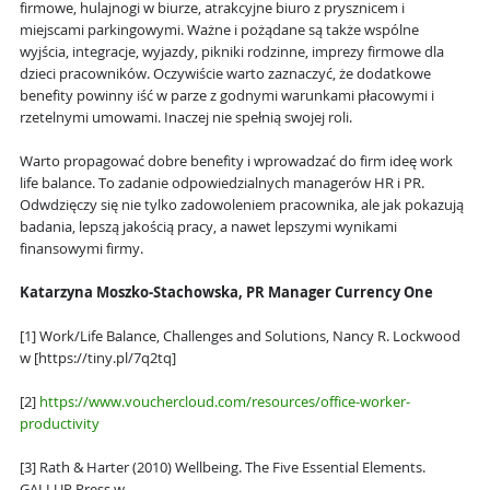
firmowe, hulajnogi w biurze, atrakcyjne biuro z prysznicem i
miejscami parkingowymi. Ważne i pożądane są także wspólne
wyjścia, integracje, wyjazdy, pikniki rodzinne, imprezy firmowe dla
dzieci pracowników. Oczywiście warto zaznaczyć, że dodatkowe
benefity powinny iść w parze z godnymi warunkami płacowymi i
rzetelnymi umowami. Inaczej nie spełnią swojej roli.
Warto propagować dobre benefity i wprowadzać do firm ideę work
life balance. To zadanie odpowiedzialnych managerów HR i PR.
Odwdzięczy się nie tylko zadowoleniem pracownika, ale jak pokazują
badania, lepszą jakością pracy, a nawet lepszymi wynikami
finansowymi firmy.
Katarzyna Moszko-Stachowska, PR Manager Currency One
[1] Work/Life Balance, Challenges and Solutions, Nancy R. Lockwood
w [https://tiny.pl/7q2tq]
[2]
https://www.vouchercloud.com/resources/office-worker-
productivity
[3] Rath & Harter (2010) Wellbeing. The Five Essential Elements.
GALLUP Press w