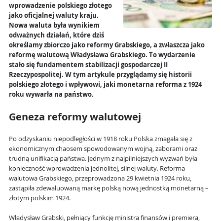
wprowadzenie polskiego złotego
jako oficjalnej waluty kraju.
Nowa waluta była wynikiem
odważnych działań, które dziś
określamy zbiorczo jako reformy Grabskiego, a zwłaszcza jako
reformę walutową Władysława Grabskiego. To wydarzenie
stało się fundamentem stabilizacji gospodarczej II
Rzeczypospolitej. W tym artykule przyglądamy się historii
polskiego złotego i wpływowi, jaki monetarna reforma z 1924
roku wywarła na państwo.
Geneza reformy walutowej
Po odzyskaniu niepodległości w 1918 roku Polska zmagała się z
ekonomicznym chaosem spowodowanym wojną, zaborami oraz
trudną unifikacją państwa. Jednym z najpilniejszych wyzwań była
konieczność wprowadzenia jednolitej, silnej waluty. Reforma
walutowa Grabskiego, przeprowadzona 29 kwietnia 1924 roku,
zastąpiła zdewaluowaną markę polską nową jednostką monetarną –
złotym polskim 1924.
Władysław Grabski, pełniący funkcję ministra finansów i premiera,