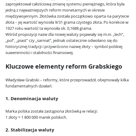
zaprojektował całościową zmianę systemu pieniężnego, która była
jedną z najważniejszych reform monetarnych w okresie
międzywojennym. Złotówka została początkowo oparta na parytecie
złota – jej wartość wynosiła 9/31 grama czystego złota. Po korekcie w
1927 roku wartość ta wynosiła ok. 0,1688 grama.
Wśród propozycji nazw dla nowej waluty pojawiały się m.in. „lech”,
„pol”, „piast” czy „sarmat”, jednak ostatecznie odwołano się do
historycznej tradycji i przywrócono nazwę złoty – symbol polskiej
suwerenności i stabilności finansowej.
Kluczowe elementy reform Grabskiego
Władysław Grabski – reformy, które przeprowadził, obejmowały kilka
fundamentalnych działań:
1. Denominacja waluty
Marka polska została zastąpiona złotówką w relacji:
1 złoty = 1 800 000 marek polskich.
2. Stabilizacja waluty