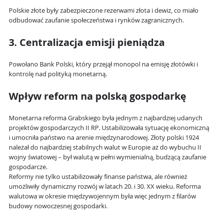
Polskie złote były zabezpieczone rezerwami złota i dewiz, co miało
odbudować zaufanie społeczeństwa i rynków zagranicznych.
3. Centralizacja emisji pieniądza
Powołano Bank Polski, który przejął monopol na emisję złotówki i
kontrolę nad polityką monetarną.
Wpływ reform na polską gospodarkę
Monetarna reforma Grabskiego była jednym z najbardziej udanych
projektów gospodarczych II RP. Ustabilizowała sytuację ekonomiczną
i umocniła państwo na arenie międzynarodowej. Złoty polski 1924
należał do najbardziej stabilnych walut w Europie aż do wybuchu II
wojny światowej – był walutą w pełni wymienialną, budzącą zaufanie
gospodarcze.
Reformy nie tylko ustabilizowały finanse państwa, ale również
umożliwiły dynamiczny rozwój w latach 20. i 30. XX wieku. Reforma
walutowa w okresie międzywojennym była więc jednym z filarów
budowy nowoczesnej gospodarki.