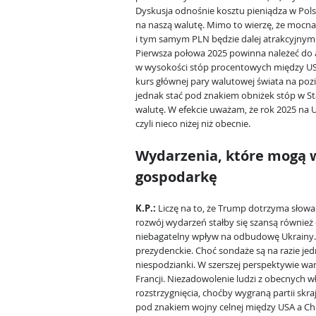
Dyskusja odnośnie kosztu pieniądza w Polsc
na naszą walutę. Mimo to wierzę, że mocn
i tym samym PLN będzie dalej atrakcyjny
Pierwsza połowa 2025 powinna należeć do 
w wysokości stóp procentowych między USA 
kurs głównej pary walutowej świata na po
jednak stać pod znakiem obniżek stóp w S
walutę. W efekcie uważam, że rok 2025 na
czyli nieco niżej niż obecnie.
Wydarzenia, które mogą 
gospodarkę
K.P.:
Liczę na to, że Trump dotrzyma słowa 
rozwój wydarzeń stałby się szansą również 
niebagatelny wpływ na odbudowę Ukrain
prezydenckie. Choć sondaże są na razie je
niespodzianki. W szerszej perspektywie wa
Francji. Niezadowolenie ludzi z obecnych 
rozstrzygnięcia, choćby wygraną partii skr
pod znakiem wojny celnej między USA a Ch