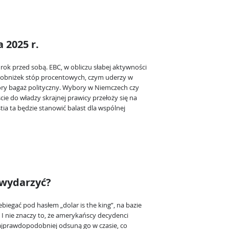
 2025 r.
ok przed sobą. EBC, w obliczu słabej aktywności
 obniżek stóp procentowych, czym uderzy w
ry bagaż polityczny. Wybory w Niemczech czy
cie do władzy skrajnej prawicy przełoży się na
ia ta będzie stanowić balast dla wspólnej
 wydarzyć?
biegać pod hasłem „dolar is the king”, na bazie
. I nie znaczy to, że amerykańscy decydenci
jprawdopodobniej odsuną go w czasie, co