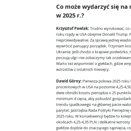
Co może wydarzyć się na 
w 2025 r.?
Krzysztof Pawlak:
Trudno wyrokować, co m
roku rządy w USA obejmie Donald Trump. Prz
nieprzewidywalnie. Za sprawą jednej wia
wywrócić panujący porządek. Trzymam kciuk
Ukrainie. Jeśli chodzi o krajowe podwórko, 
poczują ulgi i nie zobaczymy tak oczekiwa
Warto też wspomnieć o giełdach, gdzie wrę
wzrostów z ostatnich miesięcy.
Dawid Górny:
Pierwsza połowa 2025 roku 
procentowych w USA na poziomie 4,25-4,50%
dwie obniżki kosztu pieniądza o 25 punk
minimum 4 cięcia, aby pobudzić gospodarkę 
trendu spadkowego na głównej parze walu
parytet. Jastrzębia Rada Polityki Pieniężne
2025 roku. W konsekwencji będzie to kolej
okolicach 4,25-4,35 PLN i delikatne wzros
giełdzie dojdzie do znaczącego tąpnięcia,