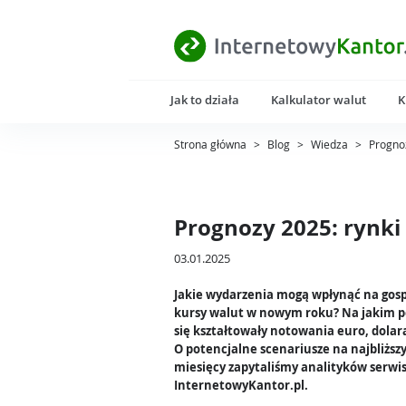
Jak to działa
Kalkulator walut
K
Strona główna
>
Blog
>
Wiedza
>
Prognoz
Prognozy 2025: rynki
03.01.2025
Jakie wydarzenia mogą wpłynąć na gosp
kursy walut w nowym roku? Na jakim p
się kształtowały notowania euro, dolara
O potencjalne scenariusze na najbliższ
miesięcy zapytaliśmy analityków serwi
InternetowyKantor.pl.