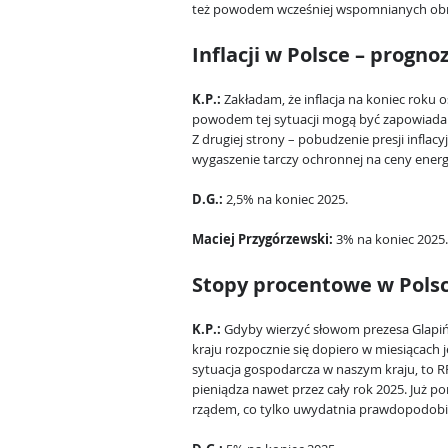
też powodem wcześniej wspomnianych obni
Inflacji w Polsce – progno
K.P.:
Zakładam, że inflacja na koniec roku 
powodem tej sytuacji mogą być zapowiadan
Z drugiej strony – pobudzenie presji inflac
wygaszenie tarczy ochronnej na ceny energi
D.G.:
2,5% na koniec 2025.
Maciej Przygórzewski:
3% na koniec 2025.
Stopy procentowe w Polsc
K.P.:
Gdyby wierzyć słowom prezesa Glapiń
kraju rozpocznie się dopiero w miesiącach je
sytuacja gospodarcza w naszym kraju, to 
pieniądza nawet przez cały rok 2025. Już p
rządem, co tylko uwydatnia prawdopodobie