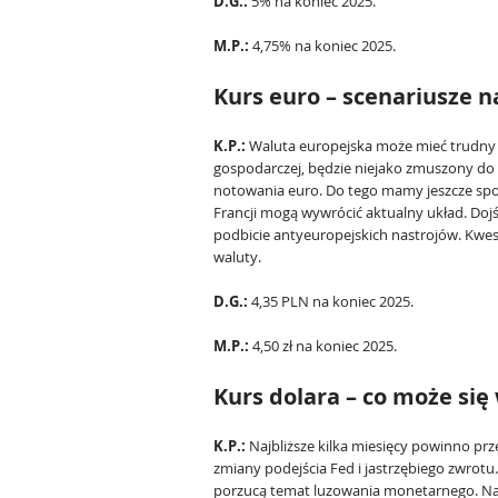
D.G.:
5% na koniec 2025.
M.P.:
4,75% na koniec 2025.
Kurs euro – scenariusze na
K.P.:
Waluta europejska może mieć trudny r
gospodarczej, będzie niejako zmuszony do
notowania euro. Do tego mamy jeszcze spo
Francji mogą wywrócić aktualny układ. Dojś
podbicie antyeuropejskich nastrojów. Kwest
waluty.
D.G.:
4,35 PLN na koniec 2025.
M.P.:
4,50 zł na koniec 2025.
Kurs dolara – co może się
K.P.:
Najbliższe kilka miesięcy powinno prze
zmiany podejścia Fed i jastrzębiego zwrotu
porzucą temat luzowania monetarnego. Na