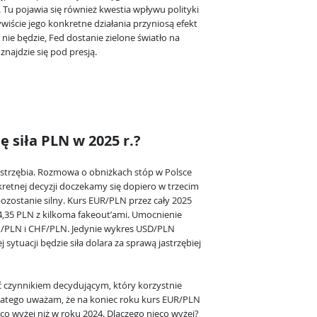
Tu pojawia się również kwestia wpływu polityki
wiście jego konkretne działania przyniosą efekt
n nie będzie, Fed dostanie zielone światło na
znajdzie się pod presją.
ę siła PLN w 2025 r.?
jastrzębia. Rozmowa o obniżkach stóp w Polsce
kretnej decyzji doczekamy się dopiero w trzecim
ozostanie silny. Kurs EUR/PLN przez cały 2025
5-4,35 PLN z kilkoma fakeout’ami. Umocnienie
P/PLN i CHF/PLN. Jedynie wykres USD/PLN
sytuacji będzie siła dolara za sprawą jastrzębiej
 czynnikiem decydującym, który korzystnie
Dlatego uważam, że na koniec roku kurs EUR/PLN
eco wyżej niż w roku 2024. Dlaczego nieco wyżej?