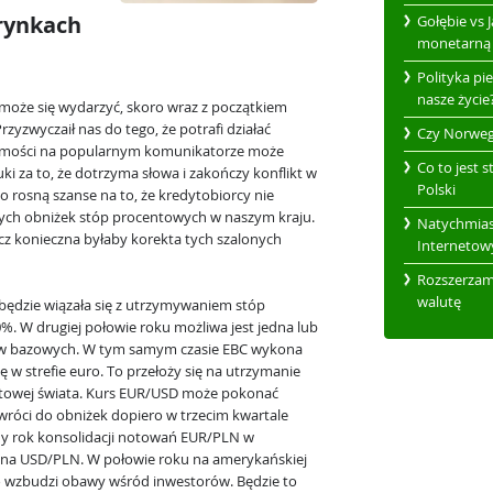
rynkach
Gołębie vs J
monetarną
Polityka pi
nasze życie
oże się wydarzyć, skoro wraz z początkiem
yzwyczaił nas do tego, że potrafi działać
Czy Norweg
domości na popularnym komunikatorze może
Co to jest 
i za to, że dotrzyma słowa i zakończy konflikt w
Polski
to rosną szanse na to, że kredytobiorcy nie
nych obniżek stóp procentowych w naszym kraju.
Natychmias
cz konieczna byłaby korekta tych szalonych
Internetow
Rozszerzamy
walutę
będzie wiązała się z utrzymywaniem stóp
. W drugiej połowie roku możliwa jest jedna lub
tów bazowych. W tym samym czasie EBC wykona
w strefie euro. To przełoży się na utrzymanie
towej świata. Kurs EUR/USD może pokonać
j wróci do obniżek dopiero w trzecim kwartale
ny rok konsolidacji notowań EUR/PLN w
ty na USD/PLN. W połowie roku na amerykańskiej
 co wzbudzi obawy wśród inwestorów. Będzie to