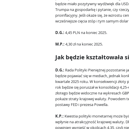
będzie miało pozytywny wydźwięk dla USD. 
Trumpa na gospodarkę i pytanie, czy rzeczy
proinflacyjny. Jeśli okaże się, że wzrostu ce
wcześniejsze cięcia stóp i tym samym dolar 
D.G.:
4,45 PLN na koniec 2025.
M.P.:
4,30 zł na koniec 2025.
Jak będzie kształtowała si
D.G.:
Rada Polityki Pieniężnej pozostanie 
będzie pojawiać się w mediach, jednak kon
kwartale 2025 roku. W konsekwencji złoty p
rok będzie się poruszał w konsolidacji 4,2
złotego będzie widoczne na wykresach GB
pokaże straty krajowej waluty. Powodem tej 
postawy FED i prezesa Powella.
K.P.:
Kwestia polityki monetarnej może być
wpłynie na atrakcyjność krajowej waluty. 
powinien wynieść w okolicach 4,35, czyli ni