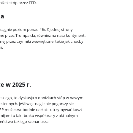
żek stóp przez FED.
za
osiągnie poziom ponad 4%. Z jednej strony
e przez Trumpa cła, również na nasz kontynent.
yjnej przez czynniki wewnętrzne, takie jak choćby
i.
e w 2025 r.
skiego, to dyskusja o obniżkach stóp w naszym
siennych. Jeśli więc nagle nie pogorszy się
RPP może swobodnie czekać i utrzymywać koszt
omijam tu fakt braku współpracy z aktualnym
ństwo takiego scenariusza.