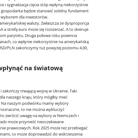
e i sygnalizacja cięcia stóp wpłyną niekorzystnie
a gospodarka będzie stanowić solidny fundament
m wyborem dla inwestorów.
amerykańskiej waluty. Zwłaszcza że dysproporcja
a strefą euro może się rozszerzać. A to skieruje
ziom parytetu. Druga połowa roku powinna
tanach, co wpłynie niekorzystnie na amerykańską
 USD/PLN zakończymy tuż powyżej poziomu 4,00,
wpłynąć na światową
i zakończy trwającą wojnę w Ukrainie. Taki
dla naszego kraju, który mógłby mieć
y. Na naszym podwórku mamy wybory
dnoznaczne, to nie można wykluczyć
rto zwrócić uwagę na wybory w Niemczech i
władz może przynieść nieoczekiwane
ajnie prawicowych. Rok 2025 może też przebiegać
inami, co może doprowadzić do wskrzeszenia