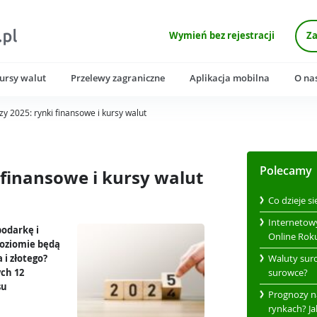
Wymień bez rejestracji
Za
ursy walut
Przelewy zagraniczne
Aplikacja mobilna
O na
y 2025: rynki finansowe i kursy walut
Polecamy
 finansowe i kursy walut
Co dzieje si
Internetow
odarkę i
Online Rok
oziomie będą
 i złotego?
Waluty sur
ych 12
surowce?
su
Prognozy n
rynkach? Ja