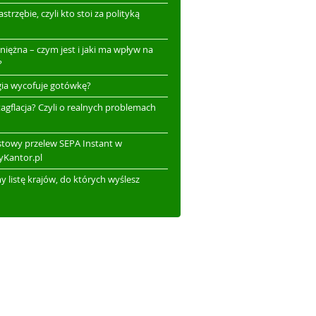
astrzębie, czyli kto stoi za polityką
eniężna – czym jest i jaki ma wpływ na
?
ia wycofuje gotówkę?
stagflacja? Czyli o realnych problemach
towy przelew SEPA Instant w
yKantor.pl
 listę krajów, do których wyślesz