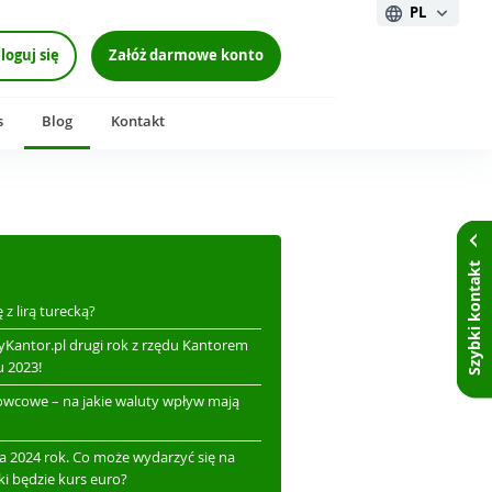
PL
loguj się
Załóż darmowe konto
s
Blog
Kontakt
Szybki kontakt
ę z lirą turecką?
yKantor.pl drugi rok z rzędu Kantorem
u 2023!
owcowe – na jakie waluty wpływ mają
a 2024 rok. Co może wydarzyć się na
ki będzie kurs euro?