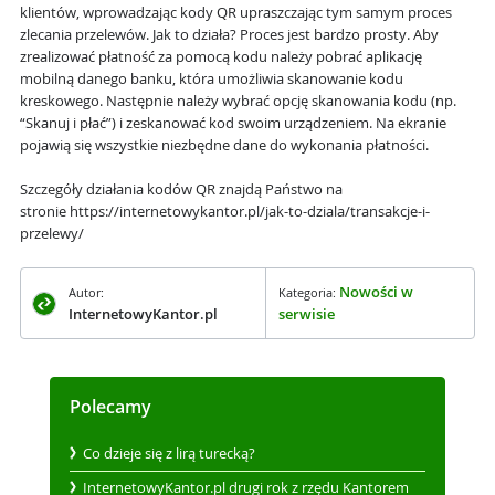
klientów, wprowadzając kody QR upraszczając tym samym proces
zlecania przelewów. Jak to działa? Proces jest bardzo prosty.
Aby
zrealizować płatność za pomocą kodu należy pobrać aplikację
mobilną danego banku, która umożliwia skanowanie kodu
kreskowego. Następnie należy wybrać opcję skanowania kodu (np.
“Skanuj i płać”) i zeskanować kod swoim urządzeniem. Na ekranie
pojawią się wszystkie niezbędne dane do wykonania płatności.
Szczegóły działania kodów QR znajdą Państwo na
stronie https://internetowykantor.pl/jak-to-dziala/transakcje-i-
przelewy/
Nowości w
Autor:
Kategoria:
InternetowyKantor.pl
serwisie
Polecamy
Co dzieje się z lirą turecką?
InternetowyKantor.pl drugi rok z rzędu Kantorem