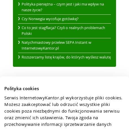
Polityka pieniężna – czym jest i jaki ma wpływ na
nasze życie?
Czy Norwegia wycofuje gotówkę?
Co to jest stagflacja? Czyli o realnych problemach
Polski
Natychmiastowy przelew SEPA Instant w
InternetowyKantor.pl
Rozszerzamy listę krajów, do których wyślesz walutę
Polityka cookies
Serwis InternetowyKantor.pl wykorzystuje pliki cookies. 
Możesz zaakceptować lub odrzucić wszystkie pliki 
cookies poza niezbędnymi do funkcjonowania serwisu 
oraz zmienić ich ustawienia. Twoja zgoda na 
przechowywanie informacji iprzetwarzanie danych 