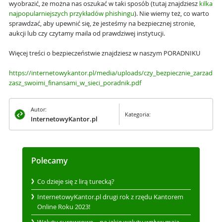
wyobrazić, że można nas oszukać w taki sposób (tutaj znajdziesz
kilka
najpopularniejszych przykładów phishingu
). Nie wiemy też, co warto
sprawdzać, aby upewnić się, że jesteśmy na bezpiecznej stronie,
aukcji lub czy czytamy maila od prawdziwej instytucji.
Więcej treści o bezpieczeństwie znajdziesz w naszym PORADNIKU
https://internetowykantor.pl/media/uploads/czy_bezpiecznie_zarzad
zasz_swoimi_finansami_w_sieci_poradnik.pdf
Autor:
Kategoria:
InternetowyKantor.pl
Polecamy
Co dzieje się z lirą turecką?
InternetowyKantor.pl drugi rok z rzędu Kantorem
Online Roku 2023!