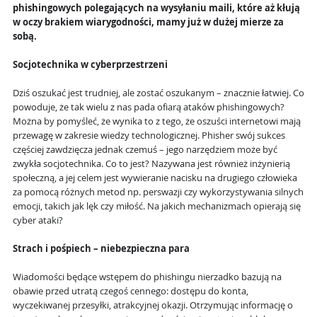
phishingowych polegających na wysyłaniu maili, które aż kłują
w oczy brakiem wiarygodności, mamy już w dużej mierze za
sobą.
Socjotechnika w cyberprzestrzeni
Dziś oszukać jest trudniej, ale zostać oszukanym – znacznie łatwiej. Co
powoduje, że tak wielu z nas pada ofiarą ataków phishingowych?
Można by pomyśleć, że wynika to z tego, że
oszuści internetowi
mają
przewagę w zakresie wiedzy technologicznej. Phisher
swój sukces
częściej zawdzięcza jednak czemuś – jego narzędziem może być
zwykła
socjotechnika. Co to
jest? Nazywana jest również inżynierią
społeczną, a jej celem jest wywieranie nacisku na drugiego człowieka
za pomocą różnych metod np. perswazji czy wykorzystywania silnych
emocji, takich jak lęk czy miłość. Na jakich mechanizmach opierają się
cyber ataki?
Strach i pośpiech – niebezpieczna para
Wiadomości będące wstępem do phishingu nierzadko bazują na
obawie przed utratą czegoś cennego: dostępu do konta,
wyczekiwanej przesyłki, atrakcyjnej okazji. Otrzymując informację o