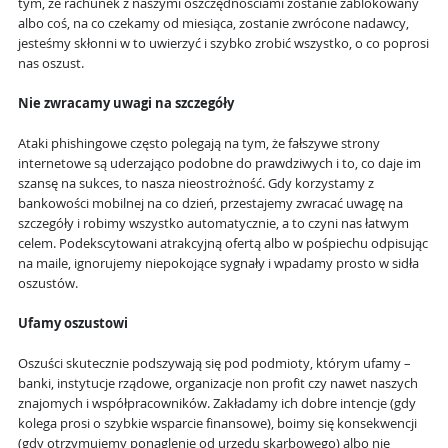
tym, że rachunek z naszymi oszczędnościami zostanie zablokowany
albo coś, na co czekamy od miesiąca, zostanie zwrócone nadawcy,
jesteśmy skłonni w to uwierzyć i szybko zrobić wszystko, o co poprosi
nas oszust.
Nie zwracamy uwagi na szczegóły
Ataki phishingowe często polegają na tym, że
fałszywe strony
internetowe
są uderzająco podobne do prawdziwych i to, co daje im
szansę na sukces, to nasza nieostrożność. Gdy korzystamy z
bankowości mobilnej na co dzień, przestajemy zwracać uwagę na
szczegóły i robimy wszystko automatycznie, a to czyni nas łatwym
celem. Podekscytowani atrakcyjną ofertą albo w pośpiechu odpisując
na maile, ignorujemy niepokojące sygnały i wpadamy prosto w sidła
oszustów.
Ufamy oszustowi
Oszuści skutecznie podszywają się pod podmioty, którym ufamy –
banki, instytucje rządowe, organizacje non profit czy nawet naszych
znajomych i współpracowników. Zakładamy ich dobre intencje (gdy
kolega prosi o szybkie wsparcie finansowe), boimy się konsekwencji
(gdy otrzymujemy ponaglenie od urzędu skarbowego) albo nie