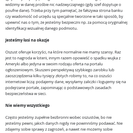
widzimy w danej prośbie nic nadzwyczajnego (gdy szef dopytuje o
poufne dane). Trzeba przy tym pamiętać, że
fałszywa strona banku
czy wiadomość od urzędu są specjalnie tworzone w taki sposób, by
upewnić nas o tym, że jesteśmy bezpieczni np. za pomocą oryginalnej
identyfikacji wizualnej danego podmiotu.
Jesteśmy łasi na okazje
Oszust oferuje korzyści, na które normalnie nie mamy szansy. Raz
jest to nagroda w loterii, innym razem opowieść o spadku wujka z
Ameryki albo jedyna w swoim rodzaju oferta na portalu
ogłoszeniowym. Skuszeni perspektywą szybkiego zarobku lub
zaoszczędzenia kilku tysięcy złotych robimy to, na co
oszuści
internetowi
liczą: podajemy dane, wysyłamy zaliczki i logujemy się na
podejrzane portale, zapominając o podstawowych zasadach
bezpieczeństwa w sieci.
Nie wiemy wszystkiego
Często jesteśmy zupełnie bezbronni wobec oszustów, bo nie
jesteśmy pewni, jakich danych nigdy nie powinniśmy podawać. Nie
zdajemy sobie sprawy z zagrożeń, a nawet nie możemy sobie