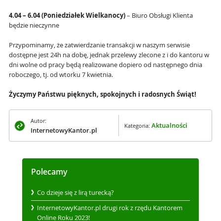
4.04 – 6.04 (Poniedziałek Wielkanocy)
– Biuro Obsługi Klienta
będzie nieczynne
Przypominamy, że zatwierdzanie transakcji w naszym serwisie
dostępne jest 24h na dobę, jednak przelewy zlecone z i do kantoru w
dni wolne od pracy będą realizowane dopiero od następnego dnia
roboczego, tj. od wtorku 7 kwietnia.
Życzymy Państwu pięknych, spokojnych i radosnych Świąt!
Autor:
Aktualności
Kategoria:
InternetowyKantor.pl
Polecamy
Co dzieje się z lirą turecką?
InternetowyKantor.pl drugi rok z rzędu Kantorem
Online Roku 2023!