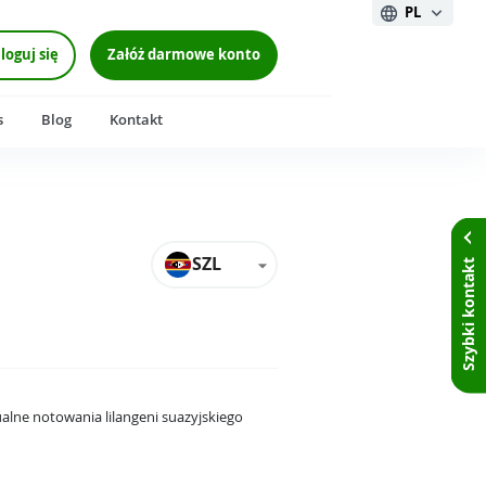
PL
loguj się
Załóż darmowe konto
s
Blog
Kontakt
SZL
Szybki kontakt
ualne notowania lilangeni suazyjskiego