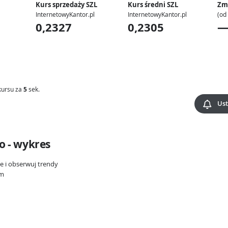
Kurs sprzedaży SZL
Kurs średni SZL
Zm
InternetowyKantor.pl
InternetowyKantor.pl
(od
0,2327
0,2305
kursu za
5
sek.
Ust
go - wykres
ie i obserwuj trendy
ym