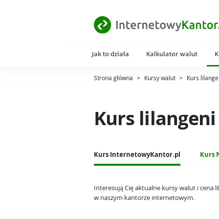
Jak to działa
Kalkulator walut
K
Strona główna
>
Kursy walut
>
Kurs lilang
Kurs lilangeni
Kurs InternetowyKantor.pl
Kurs 
Interesują Cię aktualne kursy walut i cena 
w naszym kantorze internetowym.