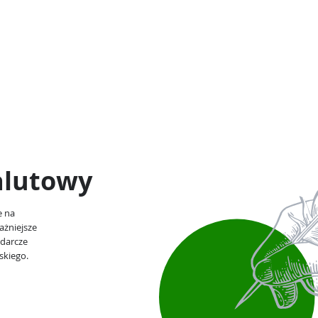
alutowy
e na
ażniejsze
odarcze
skiego.