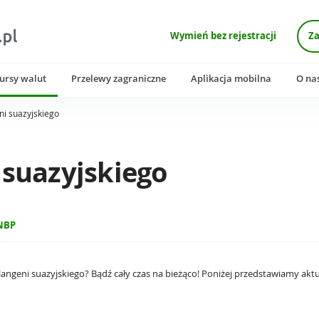
Wymień bez rejestracji
Za
ursy walut
Przelewy zagraniczne
Aplikacja mobilna
O na
eni suazyjskiego
 suazyjskiego
NBP
lilangeni suazyjskiego? Bądź cały czas na bieżąco! Poniżej przedstawiamy akt