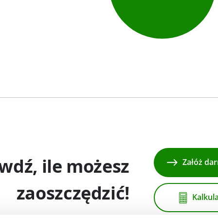
wdź, ile możesz
Załóż da
zaoszczędzić!
Kalkul