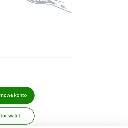
rmowe konto
ator walut